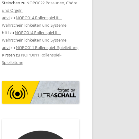
Steinchen
zu
NOPO022 Posaunen, Chöre
und Orgeln
advi
zu
NOPO014 Rollenspiel III -
Wahrscheinlichkeiten und Systeme
hilti
zu
NOPO014 Rollenspiel III -
Wahrscheinlichkeiten und Systeme
advi
zu
NOPO011 Rollenspiel- Spielleitung
Kirsten
zu
NOPO011 Rollenspiel-
Spielleitung