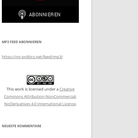
MP3 FEED ABONNIEREN
https://no-politics.net/feed/mp3/
This work is licensed under a
Creative
Commons Attribution-NonCommercial-
NoDerivatives 4.0 International License
.
NEUESTE KOMMENTARE