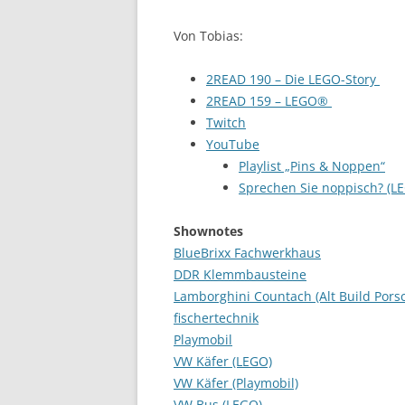
Von Tobias:
2READ 190 – Die LEGO-Story
2READ 159 – LEGO®
Twitch
YouTube
Playlist „Pins & Noppen“
Sprechen Sie noppisch? (L
Shownotes
BlueBrixx Fachwerkhaus
DDR Klemmbausteine
Lamborghini Countach (Alt Build Pors
fischertechnik
Playmobil
VW Käfer (LEGO)
VW Käfer (Playmobil)
VW Bus (LEGO)