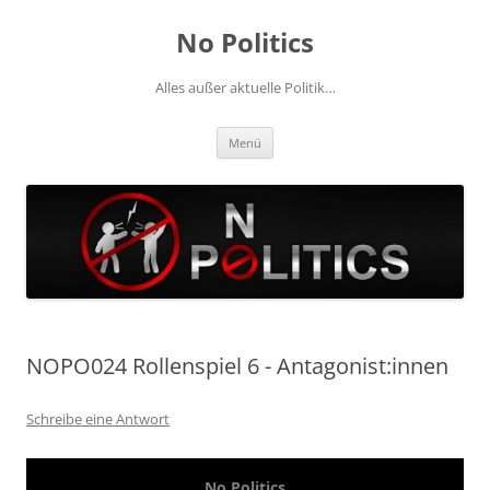
Zum
Inhalt
No Politics
springen
Alles außer aktuelle Politik…
Menü
NOPO024 Rollenspiel 6 - Antagonist:innen
Schreibe eine Antwort