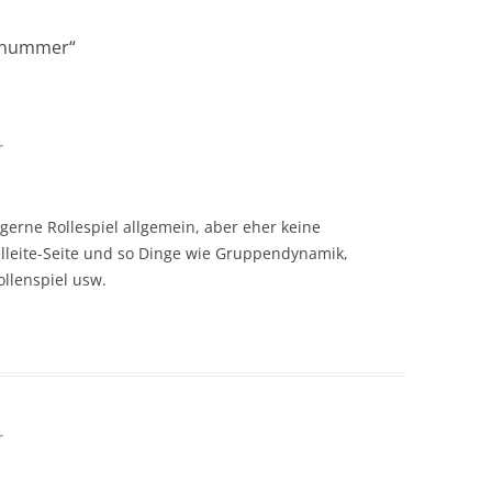
lnummer
“
r
 gerne Rollespiel allgemein, aber eher keine
elleite-Seite und so Dinge wie Gruppendynamik,
llenspiel usw.
r