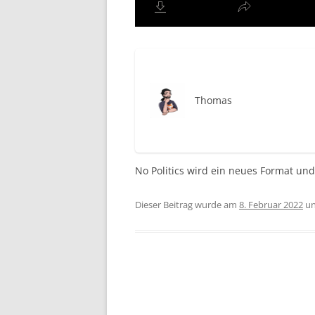
Thomas
No Politics wird ein neues Format und i
Dieser Beitrag wurde am
8. Februar 2022
un
Beitragsnavigation