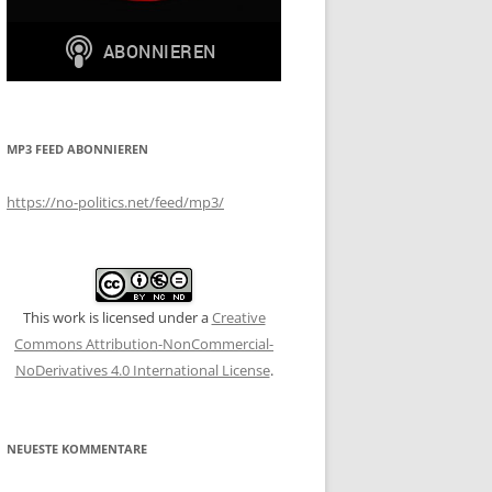
MP3 FEED ABONNIEREN
https://no-politics.net/feed/mp3/
This work is licensed under a
Creative
Commons Attribution-NonCommercial-
NoDerivatives 4.0 International License
.
NEUESTE KOMMENTARE