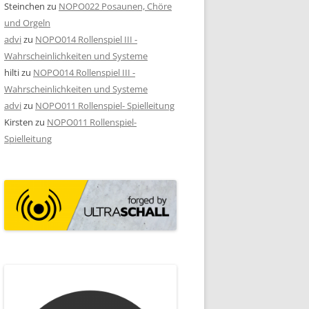
Steinchen
zu
NOPO022 Posaunen, Chöre
und Orgeln
advi
zu
NOPO014 Rollenspiel III -
Wahrscheinlichkeiten und Systeme
hilti
zu
NOPO014 Rollenspiel III -
Wahrscheinlichkeiten und Systeme
advi
zu
NOPO011 Rollenspiel- Spielleitung
Kirsten
zu
NOPO011 Rollenspiel-
Spielleitung